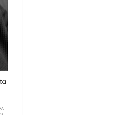
ta
 ¿A
as