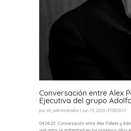
Conversación entre Alex P
Ejecutiva del grupo Adolf
por
sh_administrador
|
Jun 10, 2020
|
PODCAST
04.06.20 Conversación entre Alex Pallete y Ad
qué retos se enfrentará en los próximos años 