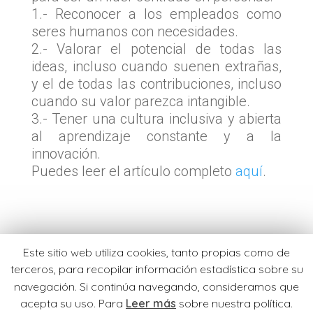
1.- Reconocer a los empleados como
seres humanos con necesidades.
2.- Valorar el potencial de todas las
ideas, incluso cuando suenen extrañas,
y el de todas las contribuciones, incluso
cuando su valor parezca intangible.
3.- Tener una cultura inclusiva y abierta
al aprendizaje constante y a la
innovación.
Puedes leer el artículo completo
aquí
.
· Si quieres contactar con nosotros escríbenos a
Este sitio web utiliza cookies, tanto propias como de
hola@stayhuman.es
terceros, para recopilar información estadística sobre su
navegación. Si continúa navegando, consideramos que
· Consulta aquí nuestros
Términos y Privacidad
y
acepta su uso. Para
Leer más
sobre nuestra política.
nuestra
Política de Cookies