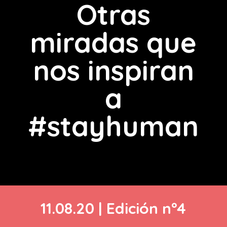
Otras
miradas que
nos inspiran
a
#stayhuman
11.08.20 | Edición nº4