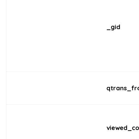
_gid
qtrans_fr
viewed_co