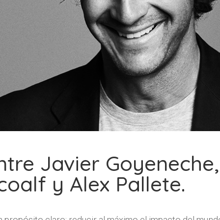
ntre Javier Goyeneche
oalf y Alex Pallete.
propósito claro: reducir al máximo el impacto del mundo