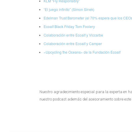
KLM “Fly Responsibly”
“El juego infinito” (Simon Sinek)
Edelman Trust Barometer (el 70% espera que los CEOs 
Ecoalf Black Friday Tom Foolery
Colaboración entre Ecoalf y Viccarbe
Colaboración entre Ecoalf y Camper
«Upcycling the Oceans» de la Fundación Ecoalf
Nuestro agradecimiento especial para la experta en h
nuestro podcast además del asesoramiento sobre este 